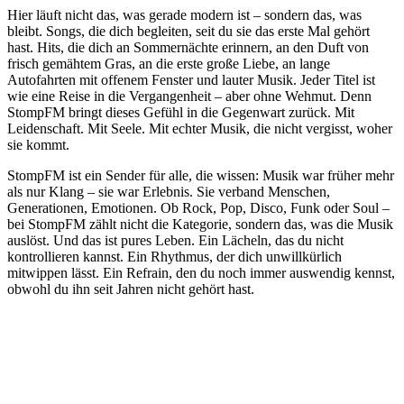
Gespür für Stimmung.
Hier läuft nicht das, was gerade modern ist – sondern das, was
bleibt. Songs, die dich begleiten, seit du sie das erste Mal gehört
hast. Hits, die dich an Sommernächte erinnern, an den Duft von
frisch gemähtem Gras, an die erste große Liebe, an lange
Autofahrten mit offenem Fenster und lauter Musik. Jeder Titel ist
wie eine Reise in die Vergangenheit – aber ohne Wehmut. Denn
StompFM bringt dieses Gefühl in die Gegenwart zurück. Mit
Leidenschaft. Mit Seele. Mit echter Musik, die nicht vergisst, woher
sie kommt.
StompFM ist ein Sender für alle, die wissen: Musik war früher mehr
als nur Klang – sie war Erlebnis. Sie verband Menschen,
Generationen, Emotionen. Ob Rock, Pop, Disco, Funk oder Soul –
bei StompFM zählt nicht die Kategorie, sondern das, was die Musik
auslöst. Und das ist pures Leben. Ein Lächeln, das du nicht
kontrollieren kannst. Ein Rhythmus, der dich unwillkürlich
mitwippen lässt. Ein Refrain, den du noch immer auswendig kennst,
obwohl du ihn seit Jahren nicht gehört hast.