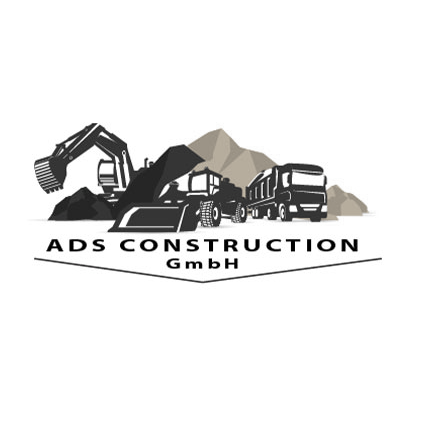
Radioaktivität
Stefan KL mit seiner Show Radioaktivität aus dem Hunsrück.
Reinhören lohnt sich!