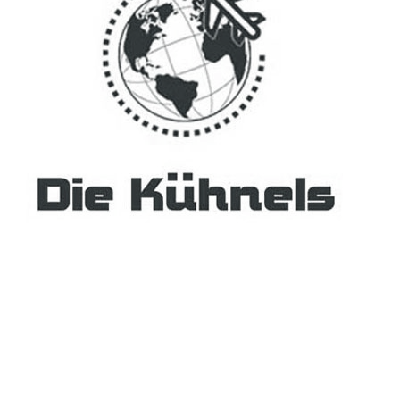
Absolut Soul Show
Jeden Mittwoch ab 20:00 Uhr präsentiert Akim B. seine Show .