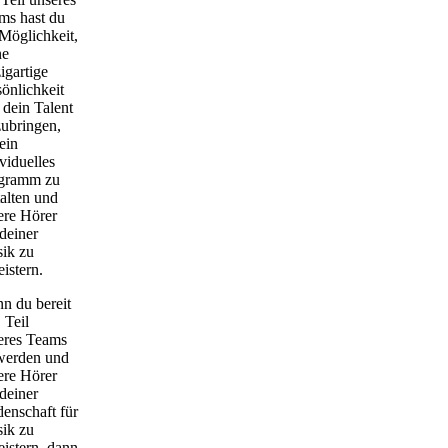
ms hast du
 Möglichkeit,
ne
igartige
sönlichkeit
 dein Talent
zubringen,
ein
viduelles
gramm zu
talten und
ere Hörer
 deiner
ik zu
istern.
n du bereit
, Teil
eres Teams
werden und
ere Hörer
 deiner
denschaft für
ik zu
eistern, dann