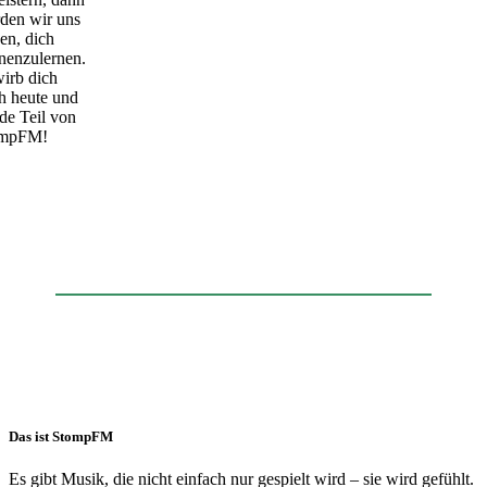
den wir uns
en, dich
nenzulernen.
irb dich
h heute und
de Teil von
ompFM!
Das ist StompFM
Es gibt Musik, die nicht einfach nur gespielt wird – sie wird gefühlt.