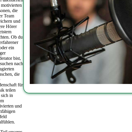
 motivierten
sonen, die
er Team
eichern und
ere Hörer
eistern
hten. Ob du
erfahrener
oder ein
iger
erator bist,
 suchen nach
agierten
schen, die
e
denschaft für
ik teilen
 sich in
em
ivierten und
mfähigen
eld
lfühlen.
 Teil unseres