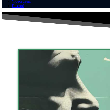
Videostream
Discord