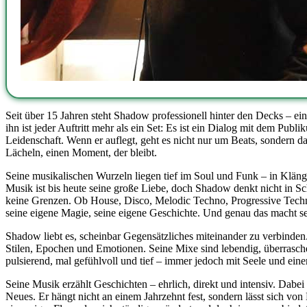
Seit über 15 Jahren steht Shadow professionell hinter den Decks – ein 
ihn ist jeder Auftritt mehr als ein Set: Es ist ein Dialog mit dem Pu
Leidenschaft. Wenn er auflegt, geht es nicht nur um Beats, sondern 
Lächeln, einen Moment, der bleibt.
Seine musikalischen Wurzeln liegen tief im
Soul und Funk – in Kläng
Musik ist bis heute seine große Liebe, doch Shadow denkt nicht in Sc
keine Grenzen. Ob House, Disco, Melodic Techno, Progressive Techn
seine eigene Magie, seine eigene Geschichte. Und genau das macht sein
Shadow liebt es, scheinbar Gegensätzliches miteinander zu verbinde
Stilen, Epochen und Emotionen. Seine Mixe sind lebendig, überrasch
pulsierend, mal gefühlvoll und tief – immer jedoch mit Seele und ei
Seine Musik erzählt Geschichten – ehrlich, direkt und intensiv. Dabei 
Neues. Er hängt nicht an einem Jahrzehnt fest, sondern lässt sich von 