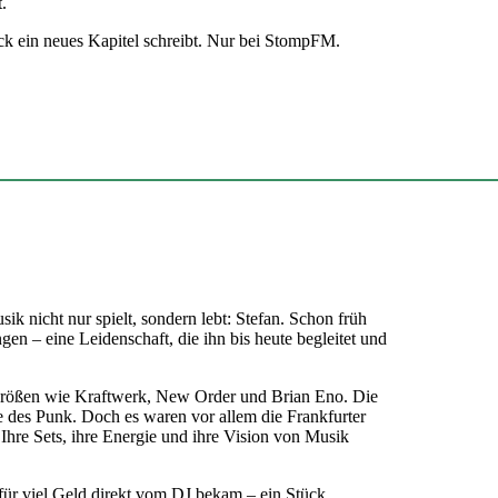
.
ack ein neues Kapitel schreibt. Nur bei StompFM.
 nicht nur spielt, sondern lebt: Stefan. Schon früh
en – eine Leidenschaft, die ihn bis heute begleitet und
 Größen wie Kraftwerk, New Order und Brian Eno. Die
e des Punk. Doch es waren vor allem die Frankfurter
 Ihre Sets, ihre Energie und ihre Vision von Musik
 für viel Geld direkt vom DJ bekam – ein Stück