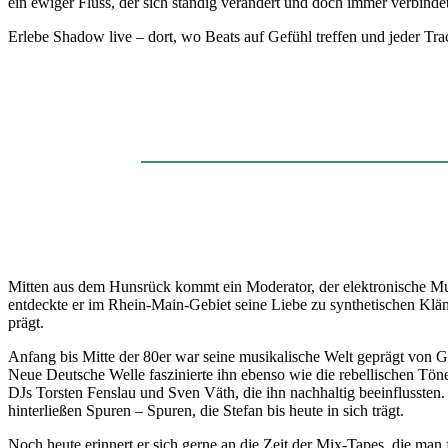
ein ewiger Fluss, der sich ständig verändert und doch immer verbindet
Erlebe Shadow live – dort, wo Beats auf Gefühl treffen und jeder Tr
Mitten aus dem Hunsrück kommt ein Moderator, der elektronische Musik
entdeckte er im Rhein-Main-Gebiet seine Liebe zu synthetischen Kläng
prägt.
Anfang bis Mitte der 80er war seine musikalische Welt geprägt von
Neue Deutsche Welle faszinierte ihn ebenso wie die rebellischen Tön
DJs Torsten Fenslau und Sven Väth, die ihn nachhaltig beeinflussten.
hinterließen Spuren – Spuren, die Stefan bis heute in sich trägt.
Noch heute erinnert er sich gerne an die Zeit der Mix-Tapes, die man