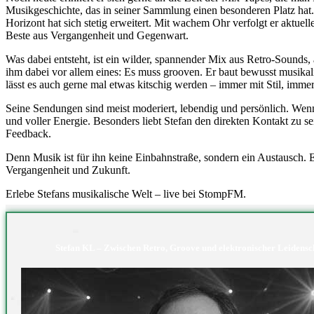
Musikgeschichte, das in seiner Sammlung einen besonderen Platz hat. 
Horizont hat sich stetig erweitert. Mit wachem Ohr verfolgt er aktue
Beste aus Vergangenheit und Gegenwart.
Was dabei entsteht, ist ein wilder, spannender Mix aus Retro-Sounds, 
ihm dabei vor allem eines: Es muss grooven. Er baut bewusst musika
lässt es auch gerne mal etwas kitschig werden – immer mit Stil, imme
Seine Sendungen sind meist moderiert, lebendig und persönlich. Wenn d
und voller Energie. Besonders liebt Stefan den direkten Kontakt zu 
Feedback.
Denn Musik ist für ihn keine Einbahnstraße, sondern ein Austausch.
Vergangenheit und Zukunft.
Erlebe Stefans musikalische Welt – live bei StompFM.
Stefan KL – Zwischen Retro, Groove und elektronischer Leidensc